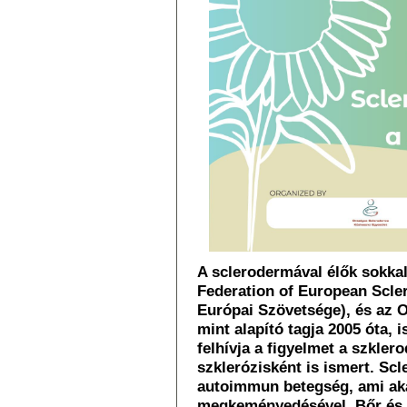
A sclerodermával élők sokka
Federation of European Scle
Európai Szövetsége), és az
mint alapító tagja 2005 óta, 
felhívja a figyelmet a szkle
szklerózisként is ismert. Sc
autoimmun betegség, ami akár
megkeményedésével. Bőr és a