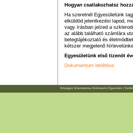
Hogyan csatlakozhatsz hozz
Ha szeretnél Egyesületünk tag
elküldöd jelentkezési lapod, 
vagy írásban jelzed a szklero
az alább található számlára u
betegtájékoztató és életmódbel
kétszer megjelenő hírlevelünket
Egyesületünk első tizenöt év
Dokumentum letöltése
Országos Scleroderma Közhasznú Egyesület | Székhely