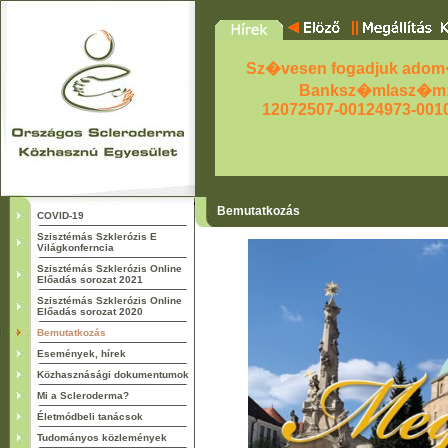
Sz�vesen fogadjuk adom
Banksz�mlasz�m
12072507-00124973-001
Bemutatkozás
COVID-19
Szisztémás Szklerózis E
Világkonferncia
Szisztémás Szklerózis Online
Előadás sorozat 2021
Szisztémás Szklerózis Online
Előadás sorozat 2020
Bemutatkozás
Események, hírek
Közhasznásági dokumentumok
Mi a Scleroderma?
Életmódbeli tanácsok
Tudományos közlemények