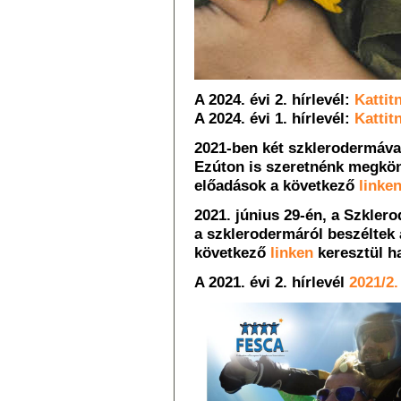
A 2024. évi 2. hírlevél:
Kattit
A 2024. évi 1. hírlevél:
Kattit
2021-ben két szklerodermával
Ezúton is szeretnénk megkön
előadások a következő
linke
2021. június 29-én, a Szkle
a szklerodermáról beszéltek
következő
linken
keresztül h
A 2021. évi 2. hírlevél
2021/2.