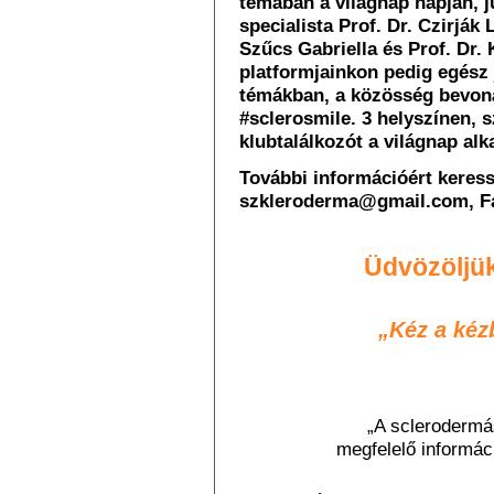
témában a világnap napján, j
specialista Prof. Dr. Czirják 
Szűcs Gabriella és Prof. Dr.
platformjainkon pedig egész 
témákban, a közösség bevon
#sclerosmile. 3 helyszínen, 
klubtalálkozót a világnap a
További információért keres
szkleroderma@gmail.com, Fa
Üdvözöljü
„Kéz a kéz
„A sclerodermá
megfelelő informáci