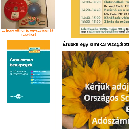
… hogy otthon is egyszerűen fitt
maradjon!
Érdekli egy klinikai vizsgála