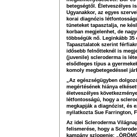
betegségtől. Életveszélyes i
Ugyanakkor, az egyes szervek
korai diagnózis létfontosság
tüneteket tapasztalja, ne kés
korban megjelenhet, de nagy
többségük nő. Leginkább 35 é
Tapasztalatok szerint férfiak
idősebb felnőtteknél is megj
(juvenile) scleroderma is lét
elsődleges típus a gyermekek
komoly megbetegedéssel jár
„Az egészségügyben dolgozó
megértésének hiánya elkésett
életveszélyes következménye 
létfontosságú, hogy a sclero
megkapják a diagnózist, és ez
nyilatkozta Sue Farrington, 
Az idei Scleroderma Világna
felismerése, hogy a Sclerode
kampány szlogenje: „ÖRÖMÖ