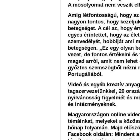
A mosolyomat nem veszik el!
Amíg létfontosságú, hogy az i
nagyon fontos, hogy kezeljük
betegséget. A cél az, hogy é
egyes érintettet, hogy az él
szenvedélyét, hobbiját ami m
betegségen. „Ez egy olyan b
vezet, de fontos értékelni és 
magad arról, amit nem lehet c
győztes szemszögből nézni 
Portugáliából.
Videó és egyéb kreatív anya
tagszervezetünkkel, 20 orszá
nyilvánosság figyelmét és m
és intézményeknek.
Magyarországon online videos
témáinkat, melyeket a közös
hónap folyamán. Majd elősz
Facebook oldalán: Mindent a