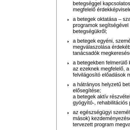
betegséggel kapcsolato
megfelelő érdekképvisel
a betegek oktatása – sz
programok segítségével 
betegségükről;
a betegek egyéni, szemé
megválaszolása érdekéb
tanácsadók megkeresése
a betegekben felmerülő 
az ezeknek megfelelő, a 
felvilágosító előadások
a hátrányos helyzetű be
elősegítése;
a betegek aktív részvé
gyógyító-, rehabilitáció
az egészségügyi személy
mások) kezdeményezésein
tervezett program megva