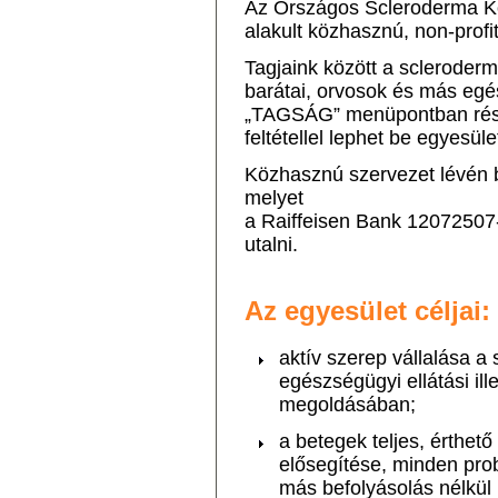
Az Országos Scleroderma K
alakult közhasznú, non-profi
Tagjaink között a scleroder
barátai, orvosok és más egé
„TAGSÁG” menüpontban részle
feltétellel lephet be egyesül
Közhasznú szervezet lévén 
melyet
a Raiffeisen Bank 12072507
utalni.
Az egyesület céljai:
aktív szerep vállalása 
egészségügyi ellátási il
megoldásában;
a betegek teljes, érthet
elősegítése, minden pro
más befolyásolás nélkül 