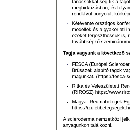
tanácsokkal segítik a tago
megbirkózásban, és folyama
rendkívül bonyolult kórképr
Kétévente országos konfere
modellek és a gyakorlati i
ezeket terjeszthessük is, 
továbbképző szeminárium
Tagja vagyunk a következő s
FESCA (Európai Scleroder
Brüsszel: alapító tagok va
magunkat. (https://fesca-s
Ritka és Veleszületett Re
(RIROSZ) https://www.riro
Magyar Reumabetegek Egye
https://izuletibetegsegek.h
A scleroderma nemzetközi jelk
anyagunkon találkozni.