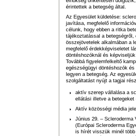
elnökség önkéntesen dolgozik,
érintettek a betegség által.
Az Egyesület küldetése: scler
javítása, megfelelő információv
célunk, hogy ebben a ritka bet
tájékoztatással a betegségről,
összejövetelek alkalmában a l
megfelelő érdekképviseletet l
döntéshozóknál és képviseljü
Továbbá figyelemfelkeltő kamp
egészségügyi döntéshozók és 
legyen a betegség. Az egyesület
szolgáltatást nyújt a tagjai rés
aktív szerep vállalása a 
ellátási illetve a betegek
Aktív közösségi média jele
Június 29. – Scleroderma
(Európai Scleroderma Egy
is hírét visszük minél tö