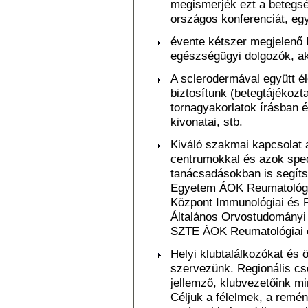
megismerjék ezt a betegs
országos konferenciát, eg
évente kétszer megjelenő 
egészségügyi dolgozók, ak
A sclerodermával együtt é
biztosítunk (betegtájékozt
tornagyakorlatok írásban 
kivonatai, stb.
Kiváló szakmai kapcsolat 
centrumokkal és azok spec
tanácsadásokban is segít
Egyetem ÁOK Reumatológia
Központ Immunológiai és 
Általános Orvostudományi K
SZTE ÁOK Reumatológiai é
Helyi klubtalálkozókat és
szervezünk. Regionális c
jellemző, klubvezetőink mi
Céljuk a félelmek, a remé