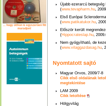
Újabb ezerarcú betegség 
(
www.tevapharm.hu
, 2009
Első Európai Scleroderm
(
www.patikatukor.hu
, 200
… hogy otthon is egyszerűen fitt
maradjon!
Először került megrendez
(
Hippocrateslap.hu
, 2009
Nem gyógyítható, de keze
(
www.vilaggazdasag.hu
, 
Nyomtatott sajtó
Magyar Orvos, 2009/7-8
Cikk első oldalának leto
megtekintése
LAM 2009
Cikk letoltése
Hölgyvilág