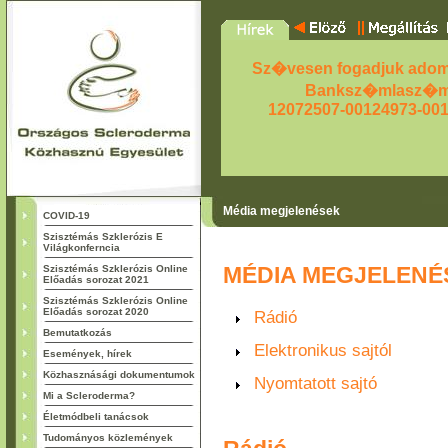
Sz�vesen fogadjuk adom
Banksz�mlasz�m
12072507-00124973-00
Média megjelenések
COVID-19
Szisztémás Szklerózis E
Világkonferncia
MÉDIA MEGJELENÉ
Szisztémás Szklerózis Online
Előadás sorozat 2021
Szisztémás Szklerózis Online
Előadás sorozat 2020
Rádió
Bemutatkozás
Elektronikus sajtól
Események, hírek
Közhasznásági dokumentumok
Nyomtatott sajtó
Mi a Scleroderma?
Életmódbeli tanácsok
Tudományos közlemények