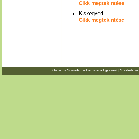
Cikk megtekintése
Kiskegyed
Cikk megtekintése
Országos Scleroderma Közhasznú Egyesület | Székhely, level