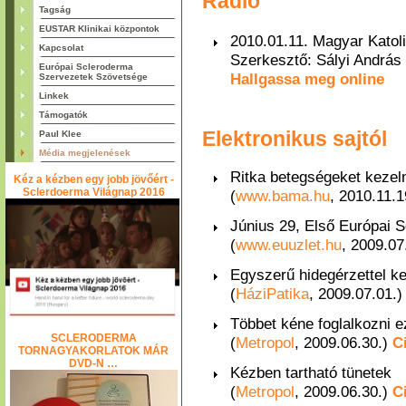
Rádió
Tagság
EUSTAR Klinikai központok
2010.01.11. Magyar Kat
Kapcsolat
Szerkesztő: Sályi András
Európai Scleroderma
Hallgassa meg online
Szervezetek Szövetsége
Linkek
Támogatók
Elektronikus sajtól
Paul Klee
Média megjelenések
Ritka betegségeket kezel
Kéz a kézben egy jobb jövőért -
Sclerdoerma Világnap 2016
(
www.bama.hu
, 2010.11.1
Június 29, Első Európai 
(
www.euuzlet.hu
, 2009.07
Egyszerű hidegérzettel ke
(
HáziPatika
, 2009.07.01.
Többet kéne foglalkozni e
SCLERODERMA
(
Metropol
, 2009.06.30.)
C
TORNAGYAKORLATOK MÁR
DVD-N …
Kézben tartható tünetek
(
Metropol
, 2009.06.30.)
C