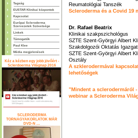
Reumatológiai Tanszék
Tagság
Scleroderma és a Covid 19 
EUSTAR Klinikai központok
Kapcsolat
Európai Scleroderma
Szervezetek Szövetsége
Dr. Rafael Beatrix
Linkek
Klinikai szakpszichológus
Támogatók
SZTE Szent-Györgyi Albert Kl
Paul Klee
Szakdolgozói Oktatás Igazga
Média megjelenések
SZTE Szent-Györgyi Albert Kl
Osztály
Kéz a kézben egy jobb jövőért -
Sclerdoerma Világnap 2016
A szklerodermával kapcsola
lehetőségek
"Mindent a sclerodermáról - 
webinar a Scleroderma Vilá
SCLERODERMA
TORNAGYAKORLATOK MÁR
DVD-N …