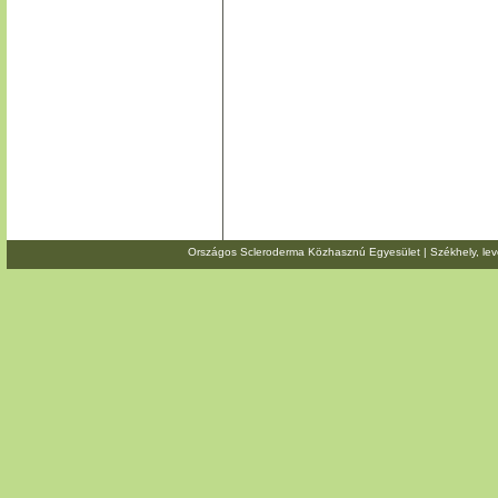
Országos Scleroderma Közhasznú Egyesület | Székhely, level