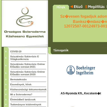
Sz�vesen fogadjuk adom
Banksz�mlasz�m
12072507-00124973-00
Támogatók
COVID-19
Szisztémás Szklerózis E
Világkonferncia
Szisztémás Szklerózis Online
Előadás sorozat 2021
Szisztémás Szklerózis Online
Előadás sorozat 2020
Bemutatkozás
Események, hírek
Közhasznásági dokumentumok
AS-Nyomda Kft., Kecskem�t
Mi a Scleroderma?
Életmódbeli tanácsok
Tudományos közlemények