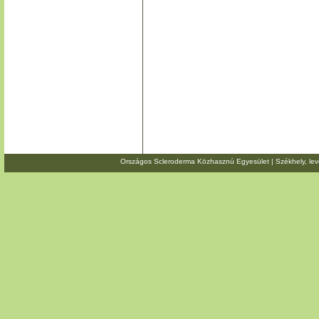
Országos Scleroderma Közhasznú Egyesület | Székhely, level