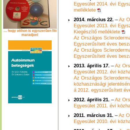
Egyesület 2014. évi Egys
melléklete
2014. március 22.
–
Az O
Egyesület 2013. évi Egys
… hogy otthon is egyszerűen fitt
Kiegészítő melléklete
maradjon!
Az Országos Scleroderma
Egyszerűsített éves bes
Az Országos Scleroderma
Egyszerűsített éves bes
2013. április 17.
–
Az Ors
Egyesület 2012. évi közh
Az Országos Scleroderma
közhasznásági jelentésén
á 2012. egyszerűsített é
2012. április 21.
–
Az Ors
Egyesület 2011. évi közh
2011. március 31.
–
Az O
Egyesület 2010. évi közh