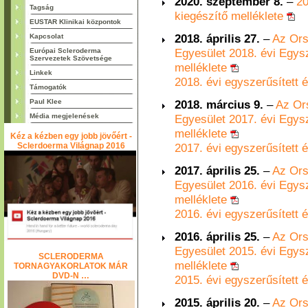
2020. szeptember 8.
–
20
Tagság
kiegészítő melléklete
EUSTAR Klinikai központok
2018. április 27.
–
Az Ors
Kapcsolat
Egyesület 2018. évi Egys
Európai Scleroderma
Szervezetek Szövetsége
melléklete
Linkek
2018. évi egyszerűsített
Támogatók
Paul Klee
2018. március 9.
–
Az Or
Média megjelenések
Egyesület 2017. évi Egys
melléklete
Kéz a kézben egy jobb jövőért -
Sclerdoerma Világnap 2016
2017. évi egyszerűsített
2017. április 25.
–
Az Ors
Egyesület 2016. évi Egys
melléklete
2016. évi egyszerűsített
2016. április 25.
–
Az Ors
Egyesület 2015. évi Egys
SCLERODERMA
melléklete
TORNAGYAKORLATOK MÁR
DVD-N …
2015. évi egyszerűsített
2015. április 20.
–
Az Ors