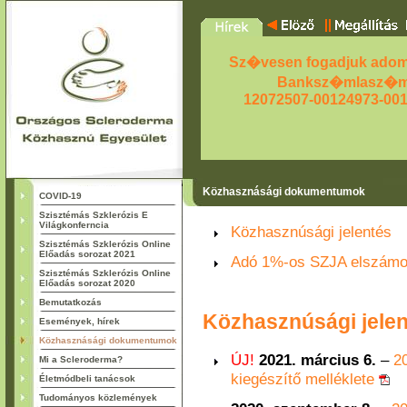
Sz�vesen fogadjuk adom
Banksz�mlasz�m
12072507-00124973-00
Közhasznásági dokumentumok
COVID-19
Szisztémás Szklerózis E
Világkonferncia
Közhasznúsági jelentés
Szisztémás Szklerózis Online
Előadás sorozat 2021
Adó 1%-os SZJA elszámo
Szisztémás Szklerózis Online
Előadás sorozat 2020
Bemutatkozás
Közhasznúsági jelen
Események, hírek
Közhasznásági dokumentumok
ÚJ!
2021. március 6.
–
2
Mi a Scleroderma?
kiegészítő melléklete
Életmódbeli tanácsok
Tudományos közlemények