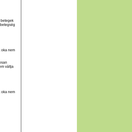
a betegek
s betegség
k oka nem
tosan
m váltja
k oka nem