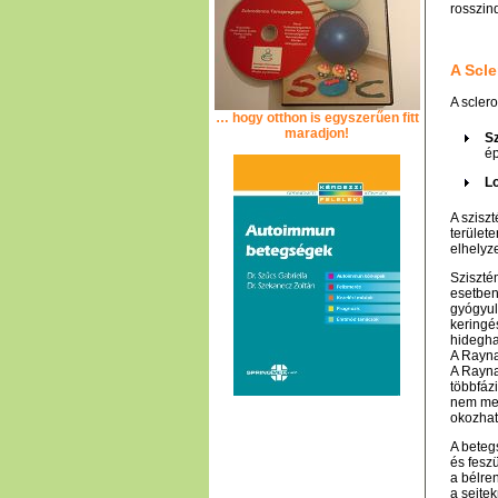
rosszin
A Scle
A scler
… hogy otthon is egyszerűen fitt
maradjon!
Sz
ép
Lo
A szisz
terület
elhelyz
Sziszté
esetben
gyógyul
keringé
hidegha
A Rayna
A Rayna
többfázi
nem meg
okozhat
A beteg
és feszü
a bélre
a sejte