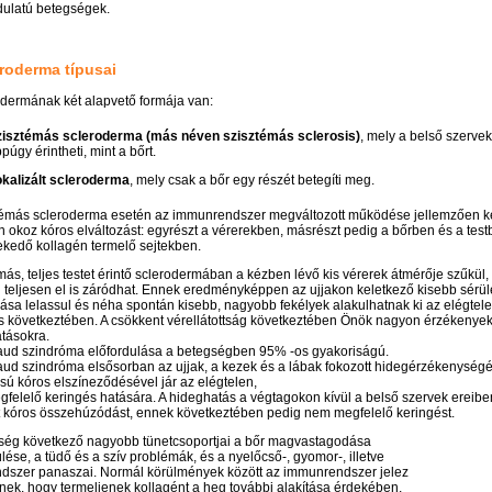
dulatú betegségek.
roderma típusai
odermának két alapvető formája van:
isztémás scleroderma (más néven szisztémás sclerosis)
, mely a belső szervek
púgy érintheti, mint a bőrt.
kalizált scleroderma
, mely csak a bőr egy részét betegíti meg.
témás scleroderma esetén az immunrendszer megváltozott működése jellemzően
k
en okoz kóros elváltozást: egyrészt a vérerekben, másrészt pedig a bőrben és a tes
ekedő kollagén termelő sejtekben.
más, teljes testet érintő sclerodermában a kézben lévő kis vérerek átmérője szűkül
 teljesen el is záródhat. Ennek eredményképpen az ujjakon keletkező kisebb sérü
ása lelassul és néha spontán kisebb, nagyobb fekélyek alakulhatnak ki az elégtel
s következtében. A csökkent vérellátottság következtében Önök nagyon érzékenyek
tásokra.
ud szindróma előfordulása a betegségben 95% -os gyakoriságú.
ud szindróma elsősorban az ujjak, a kezek és a lábak fokozott hidegérzékenységé
sú kóros elszíneződésével jár az elégtelen,
felelő keringés hatására. A hideghatás a végtagokon kívül a belső szervek ereiben
 kóros összehúzódást, ennek következtében pedig nem megfelelő keringést.
ség következő nagyobb tünetcsoportjai a bőr magvastagodása
lése, a tüdő és a szív problémák, és a nyelőcső-, gyomor-, illetve
ndszer panaszai. Normál körülmények között az immunrendszer jelez
knek, hogy termeljenek kollagént a heg további alakítása érdekében,