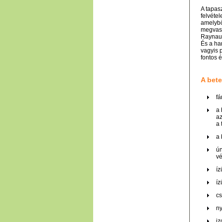
A tapasz
felvétel
amelybő
megvast
Raynaud
És a ha
vagyis 
fontos 
A bete
fá
a 
az
a 
a 
ún
vé
íz
íz
cs
ny
iz