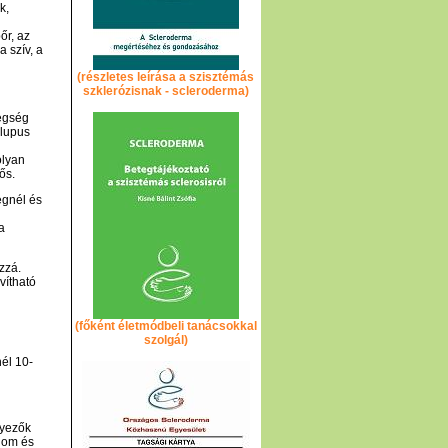
k,
őr, az
a szív, a
(részletes leírása a szisztémás
szklerózisnak - scleroderma)
tegség
 lupus
olyan
ős.
egnél és
a
ozzá.
vítható
(főként életmódbeli tanácsokkal
szolgál)
él 10-
nyezők
alom és