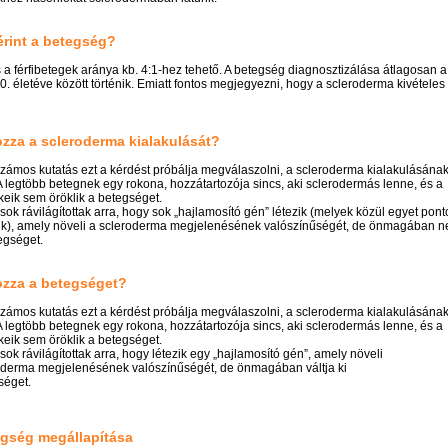
érint a betegség?
s a férfibetegek aránya kb. 4:1-hez tehető. A betegség diagnosztizálása átlagosan 
0. életéve között történik. Emiatt fontos megjegyezni, hogy a scleroderma kivétele
zza a scleroderma kialakulását?
zámos kutatás ezt a kérdést próbálja megválaszolni, a scleroderma kialakulásána
 A legtöbb betegnek egy rokona, hozzátartozója sincs, aki sclerodermás lenne, és a
eik sem öröklik a betegséget.
sok rávilágítottak arra, hogy sok „hajlamosító gén” létezik (melyek közül egyet pon
k), amely növeli a scleroderma megjelenésének valószínűségét, de önmagában ne
egséget.
ozza a betegséget?
zámos kutatás ezt a kérdést próbálja megválaszolni, a scleroderma kialakulásána
 A legtöbb betegnek egy rokona, hozzátartozója sincs, aki sclerodermás lenne, és a
eik sem öröklik a betegséget.
sok rávilágítottak arra, hogy létezik egy „hajlamosító gén”, amely növeli
oderma megjelenésének valószínűségét, de önmagában váltja ki
séget.
egség megállapítása