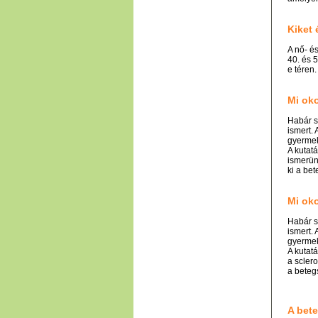
Kiket 
A nő- é
40. és 5
e téren.
Mi oko
Habár s
ismert.
gyermek
A kutatá
ismerün
ki a bet
Mi ok
Habár s
ismert.
gyermek
A kutatá
a scler
a beteg
A bet