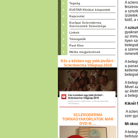
A scler
Tagság
feszessé
EUSTAR Klinikai központok
a sziszt
ízületek
Kapcsolat
tüdő, a
Európai Scleroderma
Szervezetek Szövetsége
A
szisz
gyakran
Linkek
az immu
Támogatók
ilyen sz
betegsé
Paul Klee
a szerv
Média megjelenések
ismeret
Kéz a kézben egy jobb jövőért -
A bete
Sclerdoerma Világnap 2016
a panas
kelleme
betegsé
A bete
Mivel a
az élet
a beteg
Kiknél 
A scler
SCLERODERMA
szer gya
TORNAGYAKORLATOK MÁR
DVD-N …
Mi okoz
A beteg
befolyá