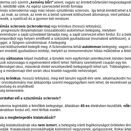
oderma szó szerint
„kemény bőrt”
jelent, vagyis az érintett bőrterület megvastagodi
, lekötötté válik. Az egész szervezetet érintő formája
émás scleroderma vagy más néven szisztémás sclerosis, így tehát érintett lehet a b
, az inak, az izmok, az erek és a belső szervek kötőszöveti állománya, mint például 
 vesék, a nyelőcső és a gyomor-bél rendszer.
témás sclerosis
(scleroderma)
egy krónikus (hosszú lefolyású),
 progresszív (folyamatosan rosszabbodó) autoimmun betegség, melyben
nrendszer a saját szöveteket támadja meg, a saját szervezet ellen fordul. Ez a be
empontból egy helyen említhető a sokízületi gyulladással (reumatoid artritisszel), a
ggel, a Sjögren szindrómával. A betegség
ezet kötőszöveteit betegíti meg. A Scleroderma tehát
autoimmun
betegség, vagyis 
len eredetű gyulladásos kórkép, melyért az immunrendszer hibás működése a felel
gség
változatos
képet mutathat, a tünetek nem egyformán jelentkeznek minden bet
zok súlyossága is egyénenként eltérő lehet. Néhány személynél csupán egy kis
tlenséget okoz, másoknál életet veszélyeztető betegségről lehet szó. Többségben 
g a mindennapi élet során okoz kisebb-nagyobb nehézséget.
gség
krónikus
, hosszú lefolyású, meg kell tanulni együtt élni vele, alkalmazkodni h
z orvostudomány mai álláspontja szerint meggyógyítani nem lehet, de kezeléssel ja
minőség és enyhíthető
ség kimenetele.
fordulhat elő a szisztémás sclerosis?
oderma leginkább a felnőttek betegsége, általában
40-es
életévben kezdődik,
nők
n
krabban fordul elő, mint férfiak esetén.
za a megbetegedés kialakulását?
ség kialakulásának oka
nem ismert
, a betegség iránti fogékonyságot örökletes té
solják. Kialakulását provokálhatják különböző vegyszerek, gyógyszerek, fizikai árt