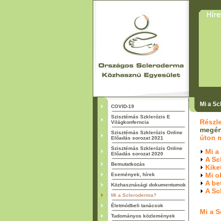
S
Mi a S
COVID-19
Szisztémás Szklerózis E
Részle
Világkonferncia
megér
Szisztémás Szklerózis Online
úton 
Előadás sorozat 2021
Szisztémás Szklerózis Online
Mi a
Előadás sorozat 2020
A Sc
Bemutatkozás
Kike
Mi o
Események, hírek
A be
Közhasznásági dokumentumok
A Sc
Mi a Scleroderma?
Életmódbeli tanácsok
Mi a 
Tudományos közlemények