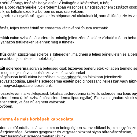
 sérülés vagy fertőzés helye eltűnt. A kollagén a kötőszövet, a bőr,
 és a porc vázfehérjéje. Sclerodermában viszont ez a hegszövet nem tisztázott okok
dik, és felhalmozódik a bőrben és más szervekben.
egnek csak nyelőcső-, gyomor és bélpanaszai alakulnak ki, normál tüdő, szív és v
émás, teljes testet érintő scleroderma két további típusra osztható:
mitált
cután szisztémás sclerosis: mindig jellemzően és előre várható módon beha
yanazon területeken jelennek meg a tünetek.
ffúz
cután szisztémás sclerosis: kiterjedten, majdnem a teljes bőrfelületen és a bel
ervekben jelentkező tünetekkel jár.
izált scleroderma
során a betegség csak bizonyos bőrterületek kollagén termelő sej
 meg, megkímélve a belső szerveket és a vérereket.
ségtípuson belül akkor beszélhetünk
morphea
ról, ha foltokban jelentkezik
megvastagodása.
Lineáris scleroderma
esetén pedig hosszanti, teljes kart vagy lábh
bőrmegvastagodásról beszélünk.
sszekeverni a két kifejezést: lokalizált scleroderma (a két fő scleroderma típus eg
t scleroderma (a két szisztémás scleroderma típus egyike). Ezek a meghatározások 
elterjedtek, valószínűleg nem változnak
jövőben.
oderma és más kórképek kapcsolata
oderma előfordulhat más autoimmun betegségben szenvedőknél is, mint egy összet
részjelensége. Számos gyógyszer és vegyszer okozhat olyan bőrelváltozásokat,
hez hasonlókat sclerodermában látunk.