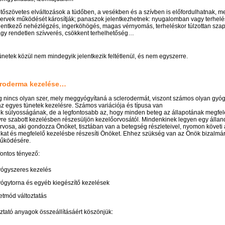
tőszövetes elváltozások a tüdőben, a vesékben és a szívben is előfordulhatnak, m
ervek működését károsítják; panaszok jelentkezhetnek: nyugalomban vagy terhelé
lentkező nehézlégzés, ingerköhögés, magas vérnyomás, terheléskor túlzottan sza
gy rendetlen szívverés, csökkent terhelhetőség…
tünetek közül nem mindegyik jelentkezik feltétlenül, és nem egyszerre.
eroderma kezelése…
g nincs olyan szer, mely meggyógyítaná a sclerodermát, viszont számos olyan gy
 az egyes tünetek kezelésre. Számos variációja és típusa van
ek súlyosságának, de a legfontosabb az, hogy minden beteg az állapotának megfel
re szabott kezelésben részesüljön kezelőorvosától. Mindenkinek legyen egy állan
rvosa, aki gondozza Önöket, tisztában van a betegség részleteivel, nyomon követi 
ukat és megfelelő kezelésbe részesíti Önöket. Ehhez szükség van az Önök bizalmá
űködésére.
ontos tényező:
ógyszeres kezelés
ógytorna és egyéb kiegészítő kezelések
etmód változtatás
oztató anyagok összeállításáért köszönjük: