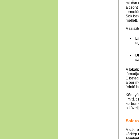
miután a
a csont
termelő
Sok bet
mellett.
A sziszt
Li
ug
Di
sz
A
lokal
támadja
E beteg
a bőr 
érintő 
Könnyű ö
limitál
körben 
a közel
Scler
A scler
kórkép 
amelyek