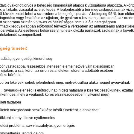
talt, gyakorlott orvos a betegség kimondását alapos kivizsgálásra alapozza. A kórt
e, a fizikális vizsgálat az első lépés. A legfontosabb a bőr megvastagodásának vizsg
l következtetni lehet a scleroderma betegség típusára. A betegség 95 %-ban előfor
agodása vagy feszülése az ujjakon, de gyakran a kezeken, alkarokon és az arcon i
 szindróma szintén 95 %-os valószínűséggel fordul elő a betegségben.
rmadik leggyakrabban előforduló tényező a vérképben az antinukleáris antitest jele
pozitivitása. Az esetleges belső szervi tünetek okozta panaszok szolgálnak a követ
értékelendő szempontként.
gség tünetei:
radtság, gyengeség, kimerültség
bőr vastagabbá, feszesebbé, nehezen elemelhetővé válhat elsősorban
 ujjakon, a száj körül, az orron és a füleken, előrehaladottabb esetben
törzs bőrén is
bőrön fekélyek, sebek jelenhetnek meg, melyek csillag alakú heggel gyógyulnak
. Raynaud-jelenség is előfordulhat (hideg hatására a kiserek beszűkülnek, ezáltal 
rkeringés, mely a végtagok kóros elszíneződésében nyilvánul meg)
ületi fájdalom
ületek mozgásának beszűkülése késői tünetként jelentkezhet
ökkent könny- illetve nyáltermelés
elési probléma, sav visszafolyás, gyomorégés
omgyulladás, izomfájdalom