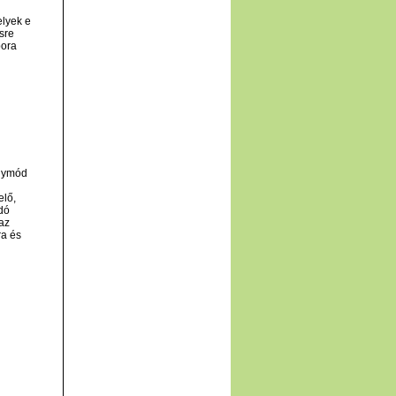
elyek e
sre
pora
ógymód
elő,
dó
az
ra és