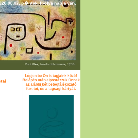
26.08.07, p�ntek, Ibolya napja van.
Lépjen be Ön is tagjaink közé!
Belépés után elpostázzuk Önnek
tai
az alábbi két betegtájékozató
füzetet, és a tagsági kártyát.