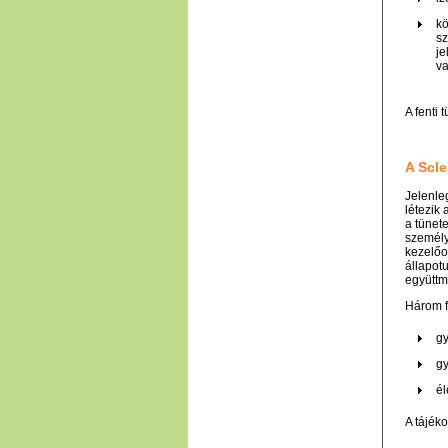
kö
sz
je
va
A fenti 
A Scl
Jelenle
létezik
a tünet
személy
kezelőo
állapot
együttm
Három f
gy
gy
él
A tájék