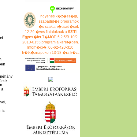
Ingyenes k�z�ss�gi,
szabadid�s programok
�s szaktan�csad�sok
12-29 �ves fiataloknak a
SZITI
Egyes�let
T�MOP-5.2.5/B-10/2-
et
2010-0155 programja keret�ben.
Infom�ci�: 06-62-420-310,
h�tk�znapokon 13-18 �ra k�zt.
ét
tben
, néhány
lések
en
 a
vel,
 is