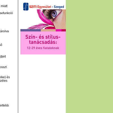
 miatt
esefunkció
tárolva
ső
tjeit
osszt
yike) és
széles
ettebb