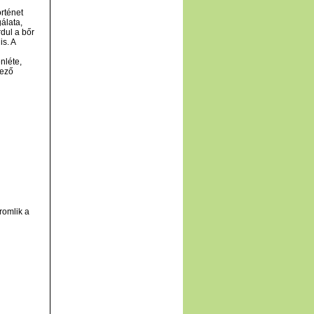
örténet
álata,
dul a bőr
s. A
nléte,
kező
romlik a