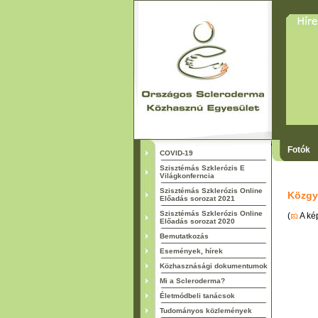
Fotók
COVID-19
Szisztémás Szklerózis E
Világkonferncia
Szisztémás Szklerózis Online
Közgyű
Előadás sorozat 2021
Szisztémás Szklerózis Online
(
A kép
Előadás sorozat 2020
Bemutatkozás
Események, hírek
Közhasznásági dokumentumok
Mi a Scleroderma?
Életmódbeli tanácsok
Tudományos közlemények