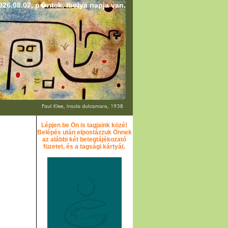
26.08.07, p�ntek, Ibolya napja van.
Lépjen be Ön is tagjaink közé!
Belépés után elpostázzuk Önnek
az alábbi két betegtájékozató
füzetet, és a tagsági kártyát.