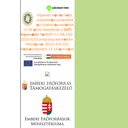
Ingyenes k�z�ss�gi,
szabadid�s programok
�s szaktan�csad�sok
12-29 �ves fiataloknak a
SZITI
Egyes�let
T�MOP-5.2.5/B-10/2-
2010-0155 programja keret�ben.
Infom�ci�: 06-62-420-310,
h�tk�znapokon 13-18 �ra k�zt.